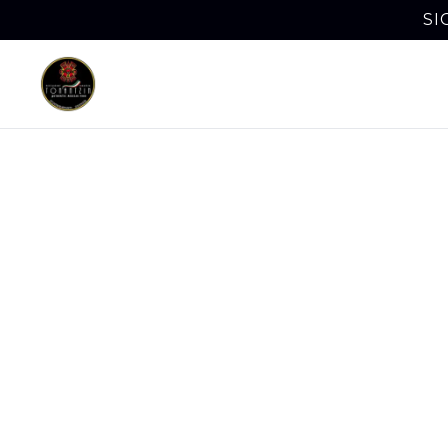
SI
Comida
Horsh
Disfruta 
Taqueria o