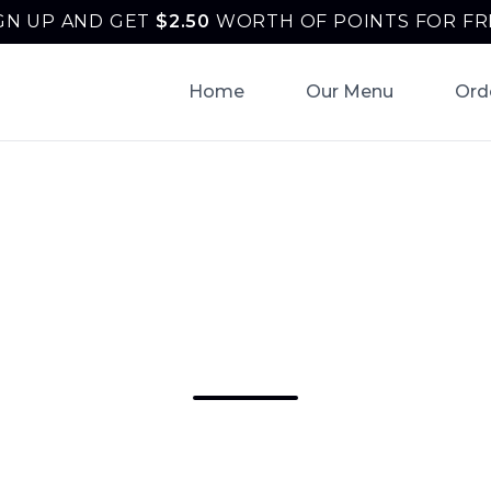
GN UP AND GET
$
2.50
WORTH OF POINTS FOR FR
Home
Our Menu
Ord
 Mexicana a Domic
am | Tonantzin Ta
de la mejor comida mexicana en Horsham, PA.
frece sabores auténticos. ¡Haz tu pedido para