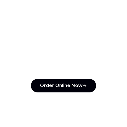
mismo!
ntzin Taqueria
and pay with Apple Pay, Google Pay, or 
under 30 seconds.
Order Online Now