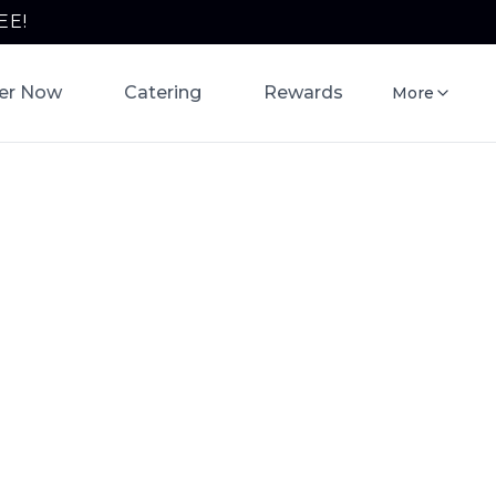
EE!
er Now
Catering
Rewards
More
ilio en
queria
 Tonantzin
 llevar hoy